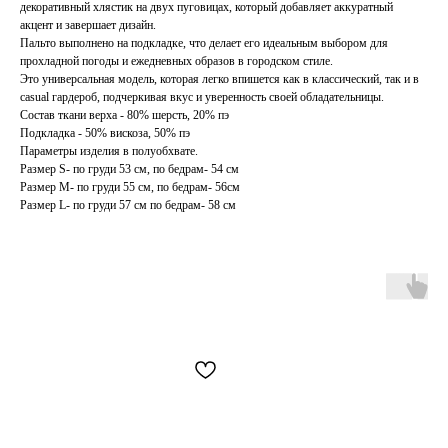
декоративный хлястик на двух пуговицах, который добавляет аккуратный
акцент и завершает дизайн.
Пальто выполнено на подкладке, что делает его идеальным выбором для
прохладной погоды и ежедневных образов в городском стиле.
Это универсальная модель, которая легко впишется как в классический, так и в
casual гардероб, подчеркивая вкус и уверенность своей обладательницы.
Состав ткани верха - 80% шерсть, 20% пэ
Подкладка - 50% вискоза, 50% пэ
Параметры изделия в полуобхвате.
Размер S- по груди 53 см, по бедрам- 54 см
Размер М- по груди 55 см, по бедрам- 56см
Размер L- по груди 57 см по бедрам- 58 см